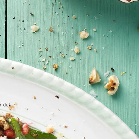
r des
nvenu