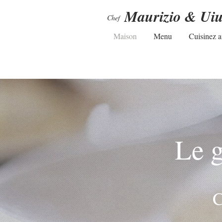
Maurizio & Uiu
Chef
Maison
Menu
Cuisinez 
Le g
C