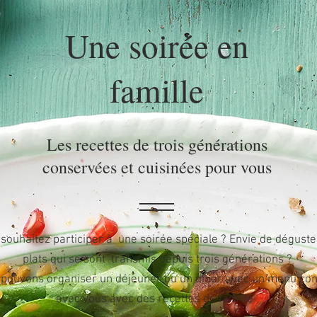
Une soirée en
famille
Les recettes de trois générations
conservées et cuisinées pour vous
souhaitez participer à une soirée spéciale ? Envie de déguste
plats qui se sont transmis depuis trois générations ?
pouvons organiser un déjeuner ou un dîner avec un menu co
avec vous avec des recettes de famille