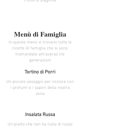
frutta di stagione
Menù di Famiglia
In questo menù si trovano tutte le
ricette di famiglia che si sono
tramandate attraverso tre
generazioni
Tortino di Porri
Un piccolo assaggio per iniziare con
i profumi e i sapori della nostra
zona
Insalata Russa
Un piatto che non ha nulla di russo