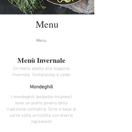
Menu
Menu
Menù Invernale
Un menù adatto alla stagione
invernale. Sostanzioso e caldo
Mondeghili
I mondeghili (polpette milanesi)
sono un piatto povero della
tradizione contadina. Sono a base di
carne cotta arricchita con diversi
ingredienti