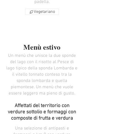
padella.
Vegetariano
Menù estivo
Un menù che unisce la due sponde
del lago con il risotto al Pesce di
lago tipico della sponda Lombarda e
il vitello tonnato conteso tra la
sponda lombarda e quella
piemontese. Un menù che vuole
essere leggero ma pieno di gusto.
Affettati del territorio con
verdure sottolio e formaggi con
composte di frutta e verdura
Una selezione di antipasti e