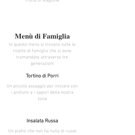
frutta di stagione
Menù di Famiglia
In questo menù si trovano tutte le
ricette di famiglia che si sono
tramandate attraverso tre
generazioni
Tortino di Porri
Un piccolo assaggio per iniziare con
i profumi e i sapori della nostra
zona
Insalata Russa
Un piatto che non ha nulla di russo