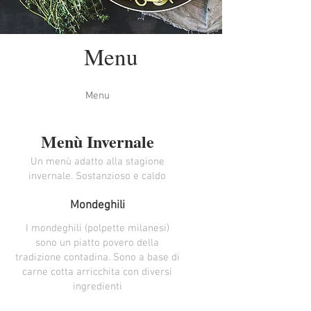
Menu
Menu
Menù Invernale
Un menù adatto alla stagione
invernale. Sostanzioso e caldo
Mondeghili
I mondeghili (polpette milanesi)
sono un piatto povero della
tradizione contadina. Sono a base di
carne cotta arricchita con diversi
ingredienti