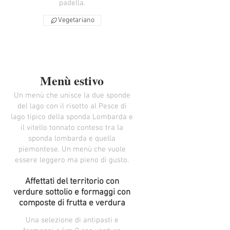
padella.
Vegetariano
Menù estivo
Un menù che unisce la due sponde
del lago con il risotto al Pesce di
lago tipico della sponda Lombarda e
il vitello tonnato conteso tra la
sponda lombarda e quella
piemontese. Un menù che vuole
essere leggero ma pieno di gusto.
Affettati del territorio con
verdure sottolio e formaggi con
composte di frutta e verdura
Una selezione di antipasti e